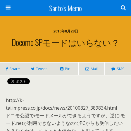
Santo's Memo
2010年8月28日
Docomo SPモードはいらない？
Share
Tweet
Pin
Mail
SMS
http://k-
tai.impress.co.jp/docs/news/20100827_389834.html
ドコモ公認でiモードメールができるようですが、逆にiモ
ード.netが利用できないようなのでPCからも受信したい
ときなんかは、ちょっと不便かな～と思っています。