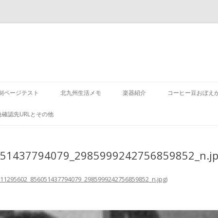
コ
ン
制ページテスト
北九州生活メモ
楽器紹介
コーヒー豆おぼえ
テ
ン
ツ
急確認先URLとその他
へ
ス
キ
ッ
プ
051437794079_2985999242756859852_n.j
11295602_856051437794079_2985999242756859852_n.jpg
)