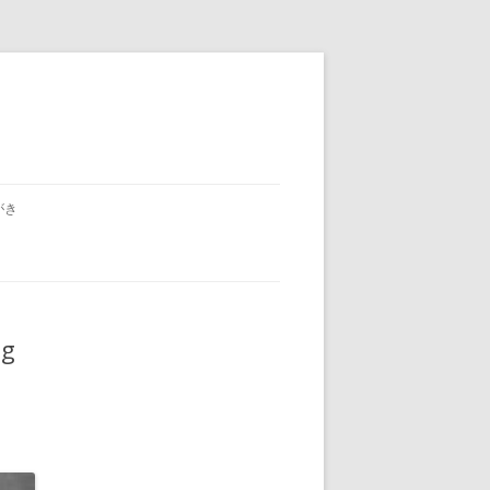
がき
pg