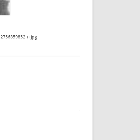
42756859852_n.jpg